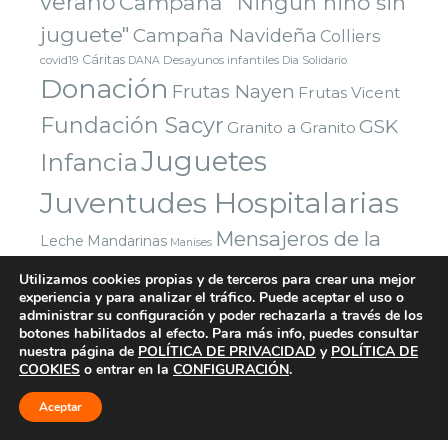
verano
Campaña "Ningún niño sin
juguete"
Campaña Navideña
Colliers
Cáritas
covid19
Desayunos infantiles
DANA
Dia Solidario
Donación
Frutas Nayen
Frutas Vicent
Fundación Sacyr
GSK
Granito a Granito
Juguetes
Infancia
Juventudes Hospitalarias
Mensajeros de la
Leche
Mandarinas
Manises
Navidad
Paz
Paradigma Digital
Montealto
Nazaret
Utilizamos cookies propias y de terceros para crear una mejor
experiencia y para analizar el tráfico. Puede aceptar el uso o
Parla
Reyes Magos
Premio
Red Solidaria Bankia
administrar su configuración y poder rechazarla a través de los
Voluntarios
Vuelta al cole
Yuncos
Sorteo
botones habilitados al efecto. Para más info, puedes consultar
Valencia
nuestra página de
POLÍTICA DE PRIVACIDAD
y
POLÍTICA DE
COOKIES
o entrar en la
CONFIGURACIÓN
.
Aceptar
© 2026 FUNDACIÓN TODA AYUDA