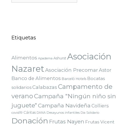
Etiquetas
Asociación
Alimentos
Ashurst
Apadema
Nazaret
Asociación Precomar
Astor
Banco de Alimentos
Bocatas
Barceló Hotels
Campamento de
Calabazas
solidarios
verano
Campaña "Ningún niño sin
juguete"
Campaña Navideña
Colliers
Cáritas
covid19
Desayunos infantiles
DANA
Dia Solidario
Donación
Frutas Nayen
Frutas Vicent