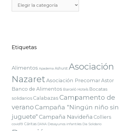
Etiquetas
Asociación
Alimentos
Ashurst
Apadema
Nazaret
Asociación Precomar
Astor
Banco de Alimentos
Bocatas
Barceló Hotels
Campamento de
Calabazas
solidarios
verano
Campaña "Ningún niño sin
juguete"
Campaña Navideña
Colliers
Cáritas
covid19
Desayunos infantiles
DANA
Dia Solidario