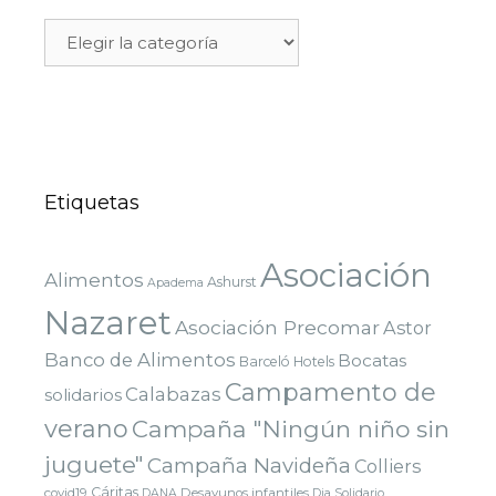
Etiquetas
Asociación
Alimentos
Ashurst
Apadema
Nazaret
Asociación Precomar
Astor
Banco de Alimentos
Bocatas
Barceló Hotels
Campamento de
Calabazas
solidarios
verano
Campaña "Ningún niño sin
juguete"
Campaña Navideña
Colliers
Cáritas
covid19
Desayunos infantiles
DANA
Dia Solidario