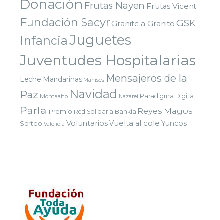
Donación
Frutas Nayen
Frutas Vicent
Fundación Sacyr
GSK
Granito a Granito
Juguetes
Infancia
Juventudes Hospitalarias
Mensajeros de la
Leche
Mandarinas
Manises
Navidad
Paz
Paradigma Digital
Montealto
Nazaret
Parla
Reyes Magos
Premio
Red Solidaria Bankia
Voluntarios
Vuelta al cole
Yuncos
Sorteo
Valencia