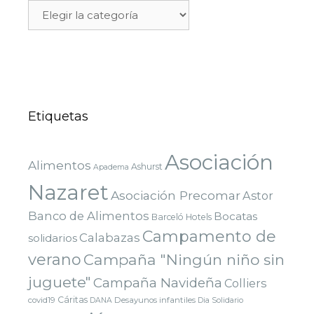
Etiquetas
Asociación
Alimentos
Ashurst
Apadema
Nazaret
Asociación Precomar
Astor
Banco de Alimentos
Bocatas
Barceló Hotels
Campamento de
Calabazas
solidarios
verano
Campaña "Ningún niño sin
juguete"
Campaña Navideña
Colliers
Cáritas
covid19
Desayunos infantiles
DANA
Dia Solidario