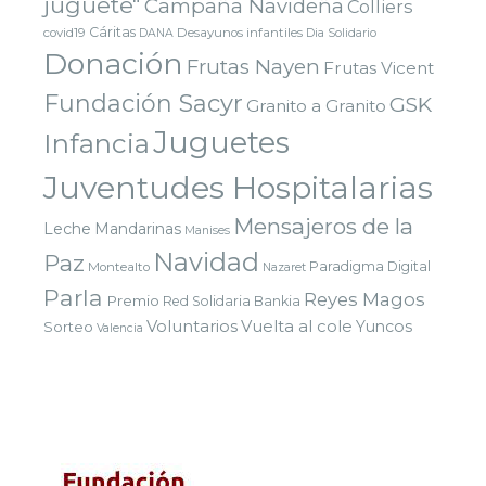
juguete"
Campaña Navideña
Colliers
Cáritas
covid19
Desayunos infantiles
DANA
Dia Solidario
Donación
Frutas Nayen
Frutas Vicent
Fundación Sacyr
GSK
Granito a Granito
Juguetes
Infancia
Juventudes Hospitalarias
Mensajeros de la
Leche
Mandarinas
Manises
Navidad
Paz
Paradigma Digital
Montealto
Nazaret
Parla
Reyes Magos
Premio
Red Solidaria Bankia
Voluntarios
Vuelta al cole
Yuncos
Sorteo
Valencia