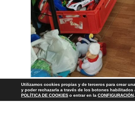
Utilizamos cookies propias y de terceros para crear una
Campañas especiales
,
Inserción Social
y poder rechazarla a través de los botones habilitados
Ashurst
,
Juventudes Hospitalarias
,
Ropa
POLÍTICA DE COOKIES
o entrar en la
CONFIGURACIÓN
.
Renovamos la colaboración con Mercadona para 
Nueva entrega de leche gracias al galardón de