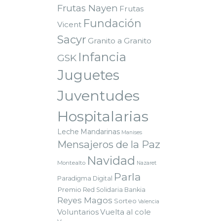
Frutas Nayen
Frutas
Fundación
Vicent
Sacyr
Granito a Granito
Infancia
GSK
Juguetes
Juventudes
Hospitalarias
Leche
Mandarinas
Manises
Mensajeros de la Paz
Navidad
Montealto
Nazaret
Parla
Paradigma Digital
Premio
Red Solidaria Bankia
Reyes Magos
Sorteo
Valencia
Voluntarios
Vuelta al cole