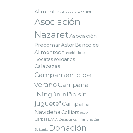
Alimentos
Ashurst
Apadema
Asociación
Nazaret
Asociación
Precomar
Astor
Banco de
Alimentos
Barceló Hotels
Bocatas solidarios
Calabazas
Campamento de
verano
Campaña
"Ningún niño sin
juguete"
Campaña
Navideña
Colliers
covid19
Cáritas
Desayunos infantiles
DANA
Dia
Donación
Solidario