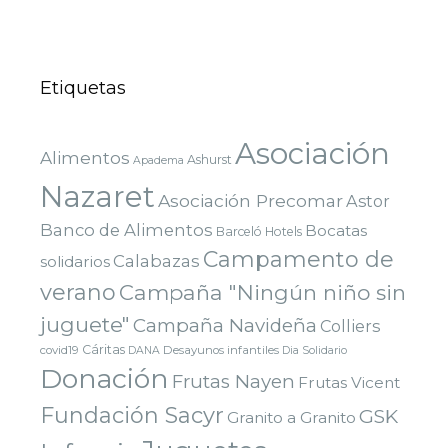
Etiquetas
Asociación
Alimentos
Ashurst
Apadema
Nazaret
Asociación Precomar
Astor
Banco de Alimentos
Bocatas
Barceló Hotels
Campamento de
Calabazas
solidarios
verano
Campaña "Ningún niño sin
juguete"
Campaña Navideña
Colliers
Cáritas
covid19
Desayunos infantiles
DANA
Dia Solidario
Donación
Frutas Nayen
Frutas Vicent
Fundación Sacyr
GSK
Granito a Granito