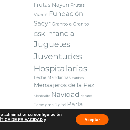
Frutas Nayen
Frutas
Fundación
Vicent
Sacyr
Granito a Granito
Infancia
GSK
Juguetes
Juventudes
Hospitalarias
Leche
Mandarinas
Manises
Mensajeros de la Paz
Navidad
Montealto
Nazaret
Parla
Paradigma Digital
Premio
Red Solidaria Bankia
o o administrar su configuración
Reyes Magos
Sorteo
Valencia
ÍTICA DE PRIVACIDAD
y
Aceptar
Voluntarios
Vuelta al cole