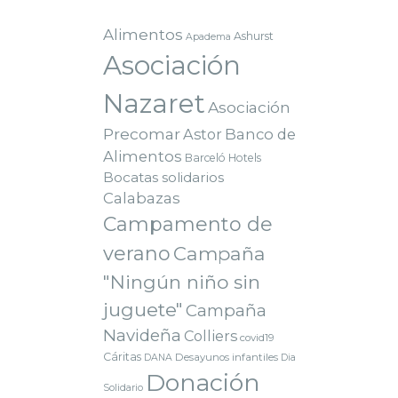
Alimentos
Ashurst
Apadema
Asociación
Nazaret
Asociación
Precomar
Astor
Banco de
Alimentos
Barceló Hotels
Bocatas solidarios
Calabazas
Campamento de
verano
Campaña
"Ningún niño sin
juguete"
Campaña
Navideña
Colliers
covid19
Cáritas
Desayunos infantiles
DANA
Dia
Donación
Solidario