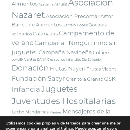
Asociación
Alimentos
Ashurst
Apadema
Nazaret
Asociación Precomar
Astor
Banco de Alimentos
Bocatas
Barceló Hotels
Campamento de
Calabazas
solidarios
verano
Campaña "Ningún niño sin
juguete"
Campaña Navideña
Colliers
Cáritas
covid19
Desayunos infantiles
DANA
Dia Solidario
Donación
Frutas Nayen
Frutas Vicent
Fundación Sacyr
GSK
Granito a Granito
Juguetes
Infancia
Juventudes Hospitalarias
Mensajeros de la
Leche
Mandarinas
Manises
Navidad
Paz
Paradigma Digital
Montealto
Nazaret
Utilizamos cookies propias y de terceros para crear una mejor
experiencia y para analizar el tráfico. Puede aceptar el uso o