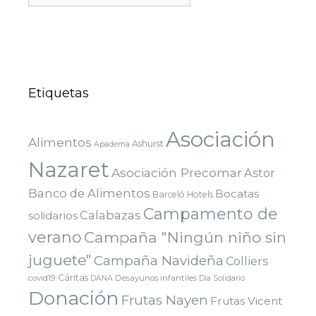
Etiquetas
Asociación
Alimentos
Ashurst
Apadema
Nazaret
Asociación Precomar
Astor
Banco de Alimentos
Bocatas
Barceló Hotels
Campamento de
Calabazas
solidarios
verano
Campaña "Ningún niño sin
juguete"
Campaña Navideña
Colliers
Cáritas
covid19
Desayunos infantiles
DANA
Dia Solidario
Donación
Frutas Nayen
Frutas Vicent