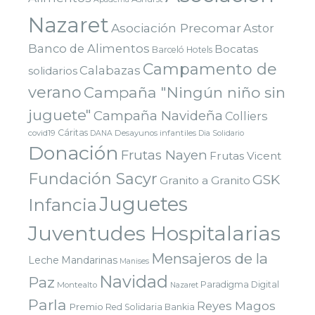
Nazaret
Asociación Precomar
Astor
Banco de Alimentos
Bocatas
Barceló Hotels
Campamento de
Calabazas
solidarios
verano
Campaña "Ningún niño sin
juguete"
Campaña Navideña
Colliers
Cáritas
covid19
Desayunos infantiles
DANA
Dia Solidario
Donación
Frutas Nayen
Frutas Vicent
Fundación Sacyr
GSK
Granito a Granito
Juguetes
Infancia
Juventudes Hospitalarias
Mensajeros de la
Leche
Mandarinas
Manises
Navidad
Paz
Paradigma Digital
Montealto
Nazaret
Parla
Reyes Magos
Premio
Red Solidaria Bankia