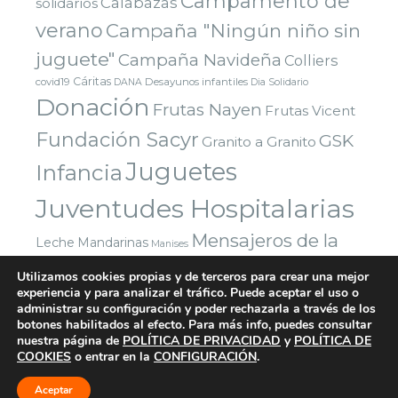
Campamento de
Calabazas
solidarios
verano
Campaña "Ningún niño sin
juguete"
Campaña Navideña
Colliers
Cáritas
covid19
Desayunos infantiles
DANA
Dia Solidario
Donación
Frutas Nayen
Frutas Vicent
Fundación Sacyr
GSK
Granito a Granito
Juguetes
Infancia
Juventudes Hospitalarias
Mensajeros de la
Leche
Mandarinas
Manises
Navidad
Paz
Paradigma Digital
Montealto
Utilizamos cookies propias y de terceros para crear una mejor
Nazaret
experiencia y para analizar el tráfico. Puede aceptar el uso o
Parla
Reyes Magos
Premio
Red Solidaria Bankia
administrar su configuración y poder rechazarla a través de los
Voluntarios
Vuelta al cole
Yuncos
Sorteo
botones habilitados al efecto. Para más info, puedes consultar
Valencia
nuestra página de
POLÍTICA DE PRIVACIDAD
y
POLÍTICA DE
COOKIES
o entrar en la
CONFIGURACIÓN
.
Aceptar