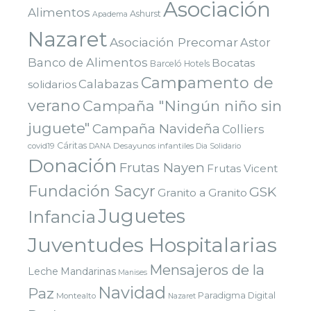
Asociación
Alimentos
Ashurst
Apadema
Nazaret
Asociación Precomar
Astor
Banco de Alimentos
Bocatas
Barceló Hotels
Campamento de
Calabazas
solidarios
verano
Campaña "Ningún niño sin
juguete"
Campaña Navideña
Colliers
Cáritas
covid19
Desayunos infantiles
DANA
Dia Solidario
Donación
Frutas Nayen
Frutas Vicent
Fundación Sacyr
GSK
Granito a Granito
Juguetes
Infancia
Juventudes Hospitalarias
Mensajeros de la
Leche
Mandarinas
Manises
Navidad
Paz
Paradigma Digital
Montealto
Nazaret