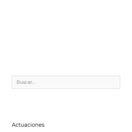
gracias al apoyo …
Leer más
Reparto de Alimentos
Donación
,
Entrepinares
,
Huerta San Antonio
,
Naranjas
,
Quesos
Actuaciones