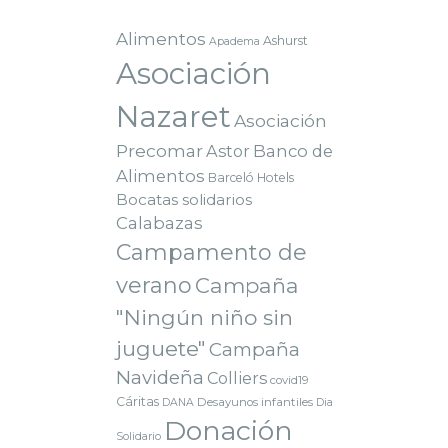
Alimentos
Ashurst
Apadema
Asociación
Nazaret
Asociación
Precomar
Astor
Banco de
Alimentos
Barceló Hotels
Bocatas solidarios
Calabazas
Campamento de
verano
Campaña
"Ningún niño sin
juguete"
Campaña
Navideña
Colliers
covid19
Cáritas
Desayunos infantiles
DANA
Dia
Donación
Solidario