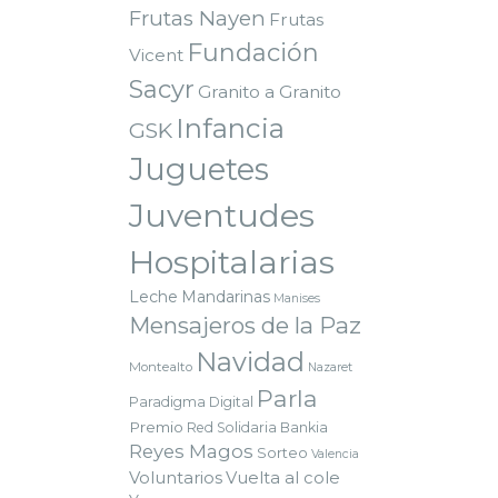
Frutas Nayen
Frutas
Fundación
Vicent
Sacyr
Granito a Granito
Infancia
GSK
Juguetes
Juventudes
Hospitalarias
Leche
Mandarinas
Manises
Mensajeros de la Paz
Navidad
Montealto
Nazaret
Parla
Paradigma Digital
Premio
Red Solidaria Bankia
Reyes Magos
Sorteo
Valencia
Voluntarios
Vuelta al cole