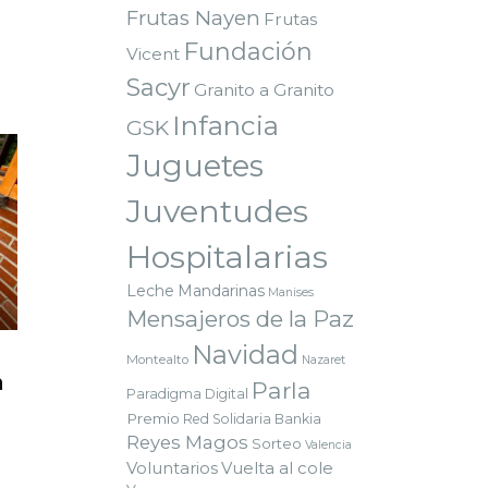
Frutas Nayen
Frutas
Fundación
Vicent
Sacyr
Granito a Granito
Infancia
GSK
Juguetes
Juventudes
Hospitalarias
Leche
Mandarinas
Manises
Mensajeros de la Paz
Navidad
Montealto
Nazaret
a
Parla
Paradigma Digital
Premio
Red Solidaria Bankia
Reyes Magos
Sorteo
Valencia
Voluntarios
Vuelta al cole