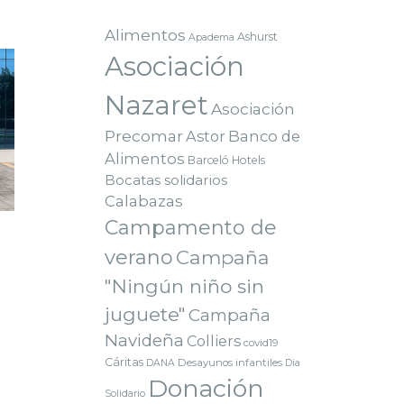
Alimentos
Ashurst
Apadema
Asociación
Nazaret
Asociación
Precomar
Astor
Banco de
Alimentos
Barceló Hotels
Bocatas solidarios
Calabazas
Campamento de
verano
Campaña
"Ningún niño sin
juguete"
Campaña
Navideña
Colliers
covid19
Cáritas
Desayunos infantiles
DANA
Dia
Donación
Solidario