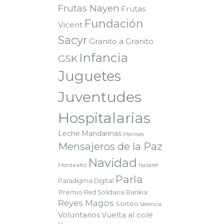
Frutas Nayen
Frutas
Fundación
Vicent
Sacyr
Granito a Granito
Infancia
GSK
Juguetes
Juventudes
Hospitalarias
Leche
Mandarinas
Manises
Mensajeros de la Paz
Navidad
Montealto
Nazaret
Parla
Paradigma Digital
Premio
Red Solidaria Bankia
Reyes Magos
Sorteo
Valencia
Voluntarios
Vuelta al cole