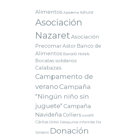
Alimentos
Ashurst
Apadema
Asociación
Nazaret
Asociación
Precomar
Astor
Banco de
Alimentos
Barceló Hotels
Bocatas solidarios
Calabazas
Campamento de
verano
Campaña
"Ningún niño sin
juguete"
Campaña
Navideña
Colliers
covid19
Cáritas
Desayunos infantiles
DANA
Dia
Donación
Solidario