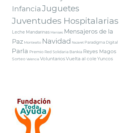
Juguetes
Infancia
Juventudes Hospitalarias
Mensajeros de la
Leche
Mandarinas
Manises
Navidad
Paz
Paradigma Digital
Montealto
Nazaret
Parla
Reyes Magos
Premio
Red Solidaria Bankia
Voluntarios
Vuelta al cole
Yuncos
Sorteo
Valencia