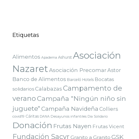
Etiquetas
Asociación
Alimentos
Ashurst
Apadema
Nazaret
Asociación Precomar
Astor
Banco de Alimentos
Bocatas
Barceló Hotels
Campamento de
Calabazas
solidarios
verano
Campaña "Ningún niño sin
juguete"
Campaña Navideña
Colliers
Cáritas
covid19
Desayunos infantiles
DANA
Dia Solidario
Donación
Frutas Nayen
Frutas Vicent
Fundación Sacyr
GSK
Granito a Granito