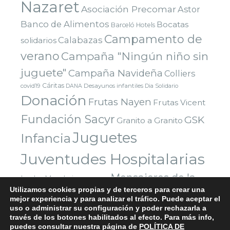
Nazaret
Asociación Precomar
Astor
Banco de Alimentos
Bocatas
Barceló Hotels
Campamento de
Calabazas
solidarios
verano
Campaña "Ningún niño sin
juguete"
Campaña Navideña
Colliers
Cáritas
covid19
Desayunos infantiles
DANA
Dia Solidario
Donación
Frutas Nayen
Frutas Vicent
Fundación Sacyr
GSK
Granito a Granito
Juguetes
Infancia
Juventudes Hospitalarias
Mensajeros de la
Leche
Mandarinas
Manises
Utilizamos cookies propias y de terceros para crear una
Navidad
Paz
Paradigma Digital
Montealto
Nazaret
mejor experiencia y para analizar el tráfico. Puede aceptar el
uso o administrar su configuración y poder rechazarla a
Parla
Reyes Magos
Premio
Red Solidaria Bankia
través de los botones habilitados al efecto. Para más info,
Voluntarios
Vuelta al cole
Yuncos
Sorteo
Valencia
puedes consultar nuestra página de
POLÍTICA DE