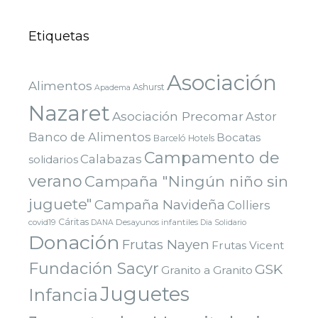
Etiquetas
Asociación
Alimentos
Ashurst
Apadema
Nazaret
Asociación Precomar
Astor
Banco de Alimentos
Bocatas
Barceló Hotels
Campamento de
Calabazas
solidarios
verano
Campaña "Ningún niño sin
juguete"
Campaña Navideña
Colliers
Cáritas
covid19
Desayunos infantiles
DANA
Dia Solidario
Donación
Frutas Nayen
Frutas Vicent
Fundación Sacyr
GSK
Granito a Granito
Juguetes
Infancia