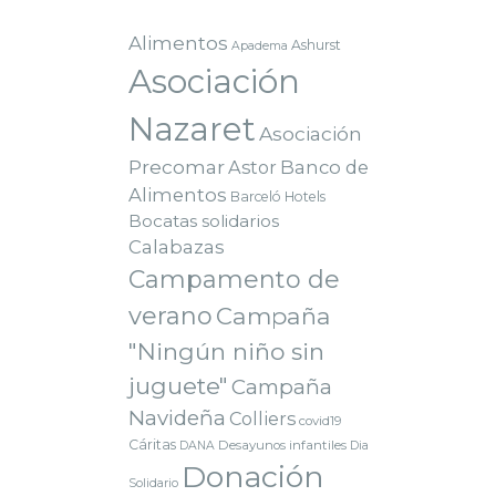
Alimentos
Ashurst
Apadema
Asociación
Nazaret
Asociación
Precomar
Astor
Banco de
Alimentos
Barceló Hotels
Bocatas solidarios
Calabazas
Campamento de
verano
Campaña
"Ningún niño sin
juguete"
Campaña
Navideña
Colliers
covid19
Cáritas
Desayunos infantiles
DANA
Dia
Donación
Solidario