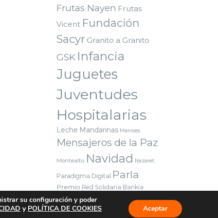
Frutas Nayen
Frutas
Fundación
Vicent
Sacyr
Granito a Granito
Infancia
GSK
Juguetes
Juventudes
Hospitalarias
Leche
Mandarinas
Manises
Mensajeros de la Paz
Navidad
Montealto
Nazaret
Parla
Paradigma Digital
Premio
Red Solidaria Bankia
Reyes Magos
Sorteo
nistrar su configuración y poder
Valencia
ACIDAD
y
POLÍTICA DE COOKIES
Aceptar
Voluntarios
Vuelta al cole