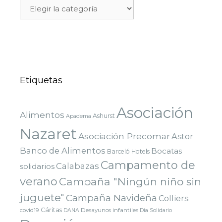
Etiquetas
Asociación
Alimentos
Ashurst
Apadema
Nazaret
Asociación Precomar
Astor
Banco de Alimentos
Bocatas
Barceló Hotels
Campamento de
Calabazas
solidarios
verano
Campaña "Ningún niño sin
juguete"
Campaña Navideña
Colliers
Cáritas
covid19
Desayunos infantiles
DANA
Dia Solidario