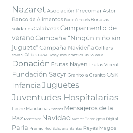
Nazaret
Asociación Precomar
Astor
Banco de Alimentos
Bocatas
Barceló Hotels
Campamento de
Calabazas
solidarios
verano
Campaña "Ningún niño sin
juguete"
Campaña Navideña
Colliers
Cáritas
covid19
Desayunos infantiles
DANA
Dia Solidario
Donación
Frutas Nayen
Frutas Vicent
Fundación Sacyr
GSK
Granito a Granito
Juguetes
Infancia
Juventudes Hospitalarias
Mensajeros de la
Leche
Mandarinas
Manises
Navidad
Paz
Paradigma Digital
Montealto
Nazaret
Parla
Reyes Magos
Premio
Red Solidaria Bankia