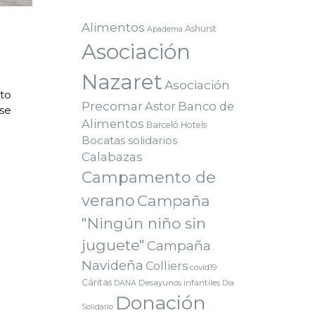
Alimentos
Ashurst
Apadema
Asociación
Nazaret
Asociación
nto
Precomar
Astor
Banco de
se
Alimentos
Barceló Hotels
Bocatas solidarios
Calabazas
Campamento de
verano
Campaña
"Ningún niño sin
juguete"
Campaña
Navideña
Colliers
covid19
Cáritas
Desayunos infantiles
DANA
Dia
Donación
Solidario