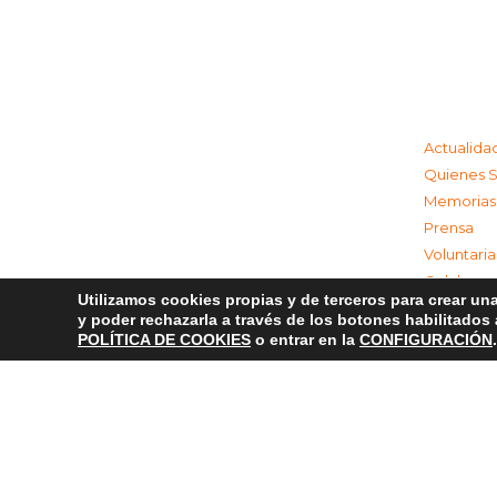
Actualida
Quienes 
Memorias
Prensa
Voluntari
Colabora
Utilizamos cookies propias y de terceros para crear una
Contacta
y poder rechazarla a través de los botones habilitados
Aviso Leg
POLÍTICA DE COOKIES
o entrar en la
CONFIGURACIÓN
.
Política d
Política 