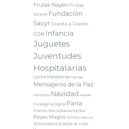
Frutas Nayen
Frutas
Fundación
Vicent
Sacyr
Granito a Granito
Infancia
GSK
Juguetes
Juventudes
Hospitalarias
Leche
Mandarinas
Manises
Mensajeros de la Paz
Navidad
Montealto
Nazaret
Parla
Paradigma Digital
Premio
Red Solidaria Bankia
Reyes Magos
Sorteo
Valencia
Voluntarios
Vuelta al cole