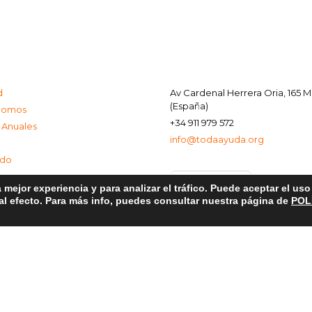
d
Av Cardenal Herrera Oria, 165 
(España)
Somos
+34 911 979 572
 Anuales
info@todaayuda.org
ado
 mejor experiencia y para analizar el tráfico. Puede aceptar el us
 al efecto. Para más info, puedes consultar nuestra página de
POL
al
e Privacidad
de Cookies
© 2026 FUNDACIÓN TODA AYUDA