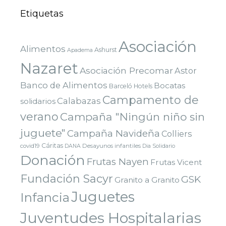
Etiquetas
Asociación
Alimentos
Ashurst
Apadema
Nazaret
Asociación Precomar
Astor
Banco de Alimentos
Bocatas
Barceló Hotels
Campamento de
Calabazas
solidarios
verano
Campaña "Ningún niño sin
juguete"
Campaña Navideña
Colliers
Cáritas
covid19
Desayunos infantiles
DANA
Dia Solidario
Donación
Frutas Nayen
Frutas Vicent
Fundación Sacyr
GSK
Granito a Granito
Juguetes
Infancia
Juventudes Hospitalarias