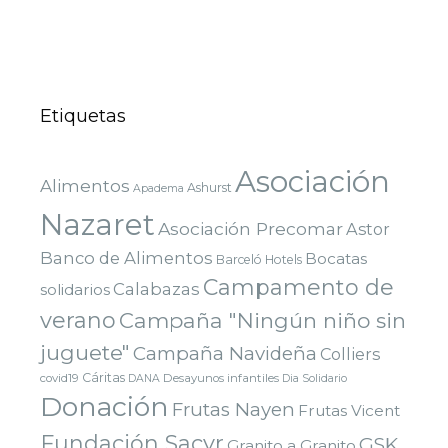
Etiquetas
Asociación
Alimentos
Ashurst
Apadema
Nazaret
Asociación Precomar
Astor
Banco de Alimentos
Bocatas
Barceló Hotels
Campamento de
Calabazas
solidarios
verano
Campaña "Ningún niño sin
juguete"
Campaña Navideña
Colliers
Cáritas
covid19
Desayunos infantiles
DANA
Dia Solidario
Donación
Frutas Nayen
Frutas Vicent
Fundación Sacyr
GSK
Granito a Granito