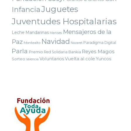
Juguetes
Infancia
Juventudes Hospitalarias
Mensajeros de la
Leche
Mandarinas
Manises
Navidad
Paz
Paradigma Digital
Montealto
Nazaret
Parla
Reyes Magos
Premio
Red Solidaria Bankia
Voluntarios
Vuelta al cole
Yuncos
Sorteo
Valencia