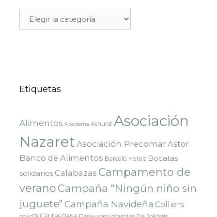
Etiquetas
Asociación
Alimentos
Ashurst
Apadema
Nazaret
Asociación Precomar
Astor
Banco de Alimentos
Bocatas
Barceló Hotels
Campamento de
Calabazas
solidarios
verano
Campaña "Ningún niño sin
juguete"
Campaña Navideña
Colliers
Cáritas
covid19
Desayunos infantiles
DANA
Dia Solidario