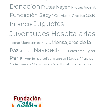
Donación
Frutas Nayen
Frutas Vicent
Fundación Sacyr
GSK
Granito a Granito
Juguetes
Infancia
Juventudes Hospitalarias
Mensajeros de la
Leche
Mandarinas
Manises
Navidad
Paz
Paradigma Digital
Montealto
Nazaret
Parla
Reyes Magos
Premio
Red Solidaria Bankia
Voluntarios
Vuelta al cole
Yuncos
Sorteo
Valencia