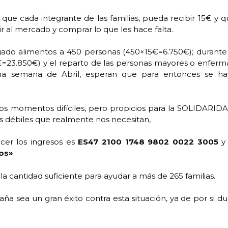
a que cada integrante de las familias, pueda recibir 15€ y 
ir al mercado y comprar lo que les hace falta.
gado alimentos a 450 personas (450×15€=6.750€); durante 
5€=23.850€) y el reparto de las personas mayores o enferm
tima semana de Abril, esperan que para entonces se ha
os momentos difíciles, pero propicios para la SOLIDARIDA
s débiles que realmente nos necesitan,
cer los ingresos es
ES47 2100 1748 9802 0022 3005
y 
os»
.
 cantidad suficiente para ayudar a más de 265 familias.
 sea un gran éxito contra esta situación, ya de por si du