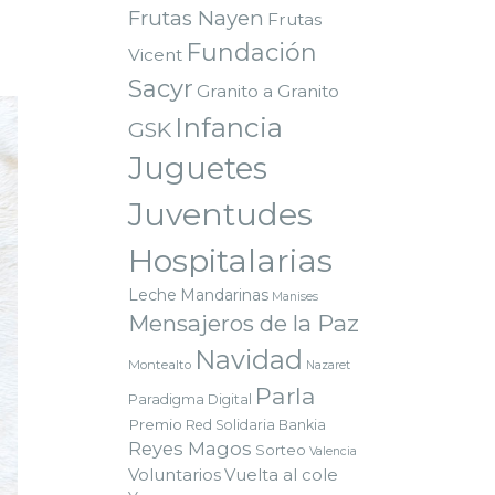
Frutas Nayen
Frutas
Fundación
Vicent
Sacyr
Granito a Granito
Infancia
GSK
Juguetes
Juventudes
Hospitalarias
Leche
Mandarinas
Manises
Mensajeros de la Paz
Navidad
Montealto
Nazaret
Parla
Paradigma Digital
Premio
Red Solidaria Bankia
Reyes Magos
Sorteo
Valencia
Voluntarios
Vuelta al cole