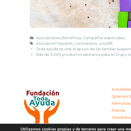
Asociaciones Benéficas
,
Campañas especiales
Asociación Nazaret
,
coronavirus
,
covid19
Toda Ayuda se une al apoyo de las familias suspend
Más de 5.000 productos sanitarios para el Grupo A
Actualida
Quienes 
Memorias
Prensa
Voluntari
Colabora
Utilizamos cookies propias y de terceros para crear una mej