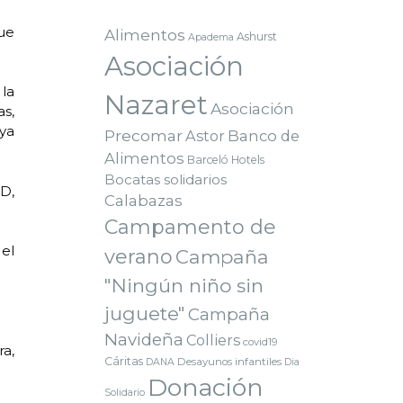
que
Alimentos
Ashurst
Apadema
Asociación
la
Nazaret
Asociación
as,
ya
Precomar
Astor
Banco de
Alimentos
Barceló Hotels
Bocatas solidarios
D,
Calabazas
Campamento de
el
verano
Campaña
"Ningún niño sin
juguete"
Campaña
Navideña
Colliers
covid19
ra,
Cáritas
Desayunos infantiles
DANA
Dia
Donación
Solidario