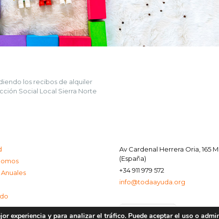
iendo los recibos de alquiler
cción Social Local Sierra Norte
d
Av Cardenal Herrera Oria, 165 
(España)
Somos
+34 911 979 572
 Anuales
info@todaayuda.org
ado
or experiencia y para analizar el tráfico. Puede aceptar el uso o admi