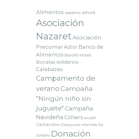
Alimentos
Ashurst
Apadema
Asociación
Nazaret
Asociación
Precomar
Astor
Banco de
Alimentos
Barceló Hotels
Bocatas solidarios
Calabazas
Campamento de
verano
Campaña
"Ningún niño sin
juguete"
Campaña
Navideña
Colliers
covid19
Cáritas
Desayunos infantiles
DANA
Dia
Donación
Solidario