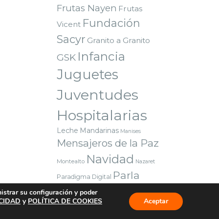
Frutas Nayen
Frutas
Fundación
Vicent
Sacyr
Granito a Granito
Infancia
GSK
Juguetes
Juventudes
Hospitalarias
Leche
Mandarinas
Manises
Mensajeros de la Paz
Navidad
Montealto
Nazaret
Parla
Paradigma Digital
Premio
Red Solidaria Bankia
nistrar su configuración y poder
Reyes Magos
Sorteo
ACIDAD
y
POLÍTICA DE COOKIES
Valencia
Aceptar
Voluntarios
Vuelta al cole