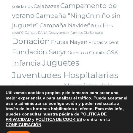
Campamento de
Calabazas
solidarios
verano
Campaña "Ningún niño sin
juguete"
Campaña Navideña
Colliers
Cáritas
covid19
Desayunos infantiles
DANA
Dia Solidario
Donación
Frutas Nayen
Frutas Vicent
Fundación Sacyr
GSK
Granito a Granito
Juguetes
Infancia
Juventudes Hospitalarias
Mensajeros de la
Leche
Mandarinas
Manises
Utilizamos cookies propias y de terceros para crear una
Navidad
Paz
Paradigma Digital
Montealto
Nazaret
mejor experiencia y para analizar el tráfico. Puede aceptar el
uso o administrar su configuración y poder rechazarla a
Parla
Reyes Magos
Premio
Red Solidaria Bankia
través de los botones habilitados al efecto. Para más info,
Voluntarios
Vuelta al cole
Yuncos
Sorteo
Valencia
puedes consultar nuestra página de
POLÍTICA DE
PRIVACIDAD
y
POLÍTICA DE COOKIES
o entrar en la
CONFIGURACIÓN
.