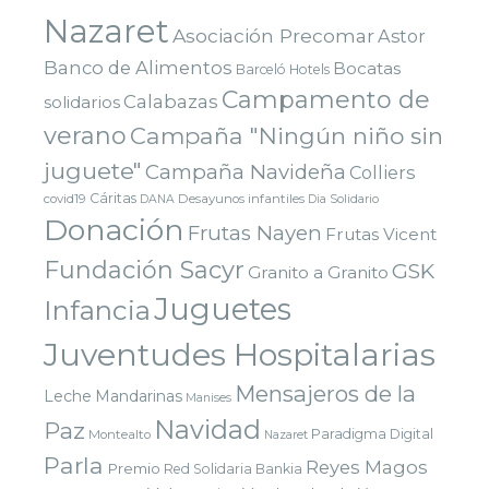
Nazaret
Asociación Precomar
Astor
Banco de Alimentos
Bocatas
Barceló Hotels
Campamento de
Calabazas
solidarios
verano
Campaña "Ningún niño sin
juguete"
Campaña Navideña
Colliers
Cáritas
covid19
Desayunos infantiles
DANA
Dia Solidario
Donación
Frutas Nayen
Frutas Vicent
Fundación Sacyr
GSK
Granito a Granito
Juguetes
Infancia
Juventudes Hospitalarias
Mensajeros de la
Leche
Mandarinas
Manises
Navidad
Paz
Paradigma Digital
Montealto
Nazaret
Parla
Reyes Magos
Premio
Red Solidaria Bankia