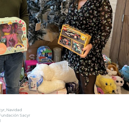
cyr
,
Navidad
 Fundación Sacyr
l