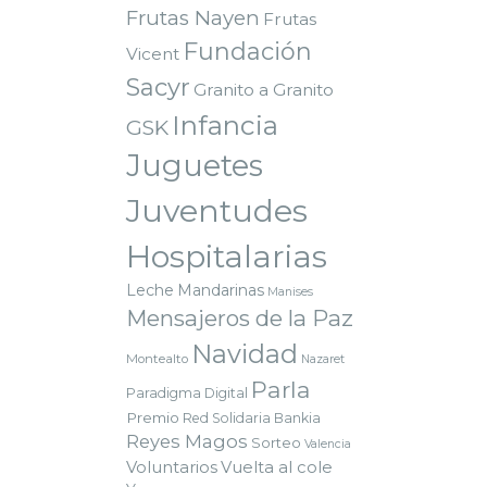
Frutas Nayen
Frutas
Fundación
Vicent
Sacyr
Granito a Granito
Infancia
GSK
Juguetes
Juventudes
Hospitalarias
Leche
Mandarinas
Manises
Mensajeros de la Paz
Navidad
Montealto
Nazaret
Parla
Paradigma Digital
Premio
Red Solidaria Bankia
Reyes Magos
Sorteo
Valencia
Voluntarios
Vuelta al cole