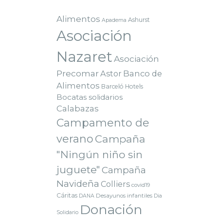
Alimentos
Ashurst
Apadema
Asociación
Nazaret
Asociación
Precomar
Astor
Banco de
Alimentos
Barceló Hotels
Bocatas solidarios
Calabazas
Campamento de
verano
Campaña
"Ningún niño sin
juguete"
Campaña
Navideña
Colliers
covid19
Cáritas
Desayunos infantiles
DANA
Dia
Donación
Solidario