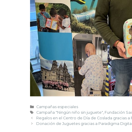
Campañas especiales
Campaña "Ningún niño sin juguete"
,
Fundación Sa
Regalos en el Centro de Día de Coslada gracias a
Donación de Juguetes gracias a Paradigma Digita