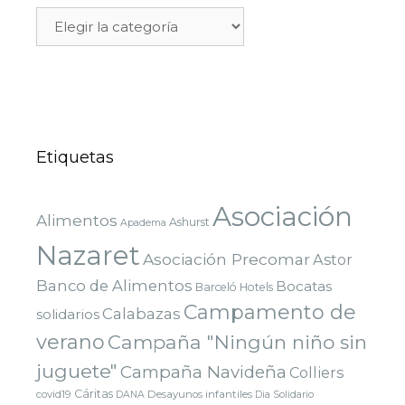
Etiquetas
Asociación
Alimentos
Ashurst
Apadema
Nazaret
Asociación Precomar
Astor
Banco de Alimentos
Bocatas
Barceló Hotels
Campamento de
Calabazas
solidarios
verano
Campaña "Ningún niño sin
juguete"
Campaña Navideña
Colliers
Cáritas
covid19
Desayunos infantiles
DANA
Dia Solidario