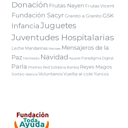
Donación
Frutas Nayen
Frutas Vicent
Fundación Sacyr
GSK
Granito a Granito
Juguetes
Infancia
Juventudes Hospitalarias
Mensajeros de la
Leche
Mandarinas
Manises
Navidad
Paz
Paradigma Digital
Montealto
Nazaret
Parla
Reyes Magos
Premio
Red Solidaria Bankia
Voluntarios
Vuelta al cole
Yuncos
Sorteo
Valencia