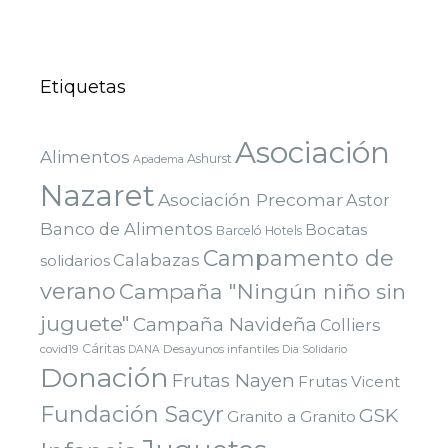
Etiquetas
Asociación
Alimentos
Ashurst
Apadema
Nazaret
Asociación Precomar
Astor
Banco de Alimentos
Bocatas
Barceló Hotels
Campamento de
Calabazas
solidarios
verano
Campaña "Ningún niño sin
juguete"
Campaña Navideña
Colliers
Cáritas
covid19
Desayunos infantiles
DANA
Dia Solidario
Donación
Frutas Nayen
Frutas Vicent
Fundación Sacyr
GSK
Granito a Granito