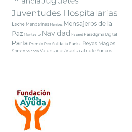
Juguetes
Infancia
Juventudes Hospitalarias
Mensajeros de la
Leche
Mandarinas
Manises
Navidad
Paz
Paradigma Digital
Montealto
Nazaret
Parla
Reyes Magos
Premio
Red Solidaria Bankia
Voluntarios
Vuelta al cole
Yuncos
Sorteo
Valencia