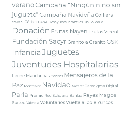
verano
Campaña "Ningún niño sin
juguete"
Campaña Navideña
Colliers
Cáritas
covid19
Desayunos infantiles
DANA
Dia Solidario
Donación
Frutas Nayen
Frutas Vicent
Fundación Sacyr
GSK
Granito a Granito
Juguetes
Infancia
Juventudes Hospitalarias
Mensajeros de la
Leche
Mandarinas
Manises
Navidad
Paz
Paradigma Digital
Montealto
Nazaret
Parla
Reyes Magos
Premio
Red Solidaria Bankia
Voluntarios
Vuelta al cole
Yuncos
Sorteo
Valencia