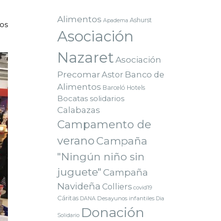
Alimentos
Ashurst
Apadema
os
Asociación
Nazaret
Asociación
Precomar
Astor
Banco de
Alimentos
Barceló Hotels
Bocatas solidarios
Calabazas
Campamento de
verano
Campaña
"Ningún niño sin
juguete"
Campaña
Navideña
Colliers
covid19
Cáritas
Desayunos infantiles
DANA
Dia
Donación
Solidario