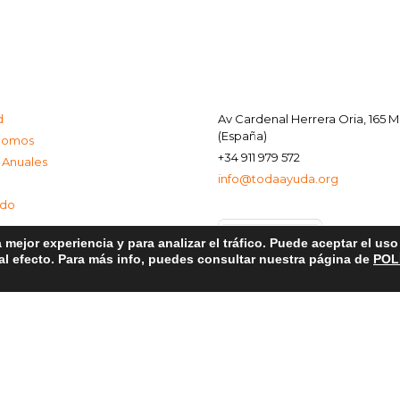
d
Av Cardenal Herrera Oria, 165 
(España)
Somos
+34 911 979 572
 Anuales
info@todaayuda.org
ado
 mejor experiencia y para analizar el tráfico. Puede aceptar el us
 al efecto. Para más info, puedes consultar nuestra página de
POL
al
e Privacidad
de Cookies
© 2026 FUNDACIÓN TODA AYUDA