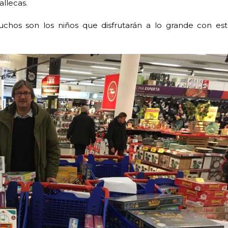
allecas.
chos son los niños que disfrutarán a lo grande con est