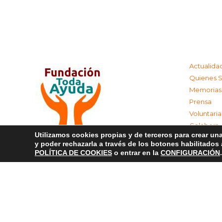
Actualida
Quienes 
Memorias
Prensa
Voluntari
Colabora
Utilizamos cookies propias y de terceros para crear una
Contacta
y poder rechazarla a través de los botones habilitados
Aviso Leg
POLÍTICA DE COOKIES
o entrar en la
CONFIGURACIÓN
.
Política d
Política 