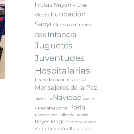
Frutas Nayen
Frutas
Fundación
Vicent
Sacyr
Granito a Granito
Infancia
GSK
Juguetes
Juventudes
Hospitalarias
Leche
Mandarinas
Manises
Mensajeros de la Paz
Navidad
Montealto
Nazaret
Parla
Paradigma Digital
Premio
Red Solidaria Bankia
Reyes Magos
Sorteo
Valencia
Voluntarios
Vuelta al cole