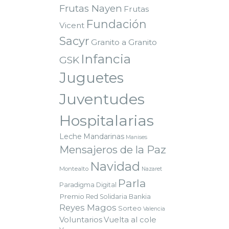
Frutas Nayen
Frutas
Fundación
Vicent
Sacyr
Granito a Granito
Infancia
GSK
Juguetes
Juventudes
Hospitalarias
Leche
Mandarinas
Manises
Mensajeros de la Paz
Navidad
Montealto
Nazaret
Parla
Paradigma Digital
Premio
Red Solidaria Bankia
Reyes Magos
Sorteo
Valencia
Voluntarios
Vuelta al cole