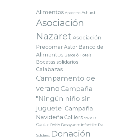
Alimentos
Ashurst
Apadema
Asociación
Nazaret
Asociación
Precomar
Astor
Banco de
Alimentos
Barceló Hotels
Bocatas solidarios
Calabazas
Campamento de
verano
Campaña
"Ningún niño sin
juguete"
Campaña
Navideña
Colliers
covid19
Cáritas
Desayunos infantiles
DANA
Dia
Donación
Solidario