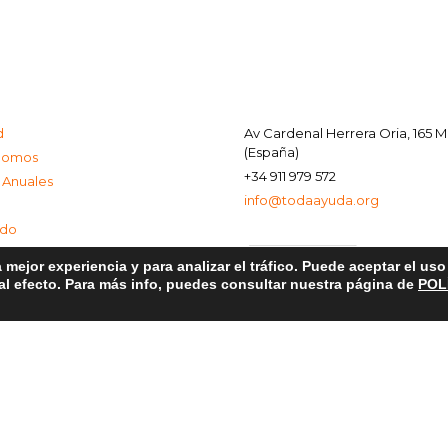
d
Av Cardenal Herrera Oria, 165 
(España)
Somos
+34 911 979 572
 Anuales
info@todaayuda.org
ado
 mejor experiencia y para analizar el tráfico. Puede aceptar el us
 al efecto. Para más info, puedes consultar nuestra página de
POL
al
e Privacidad
de Cookies
© 2026 FUNDACIÓN TODA AYUDA