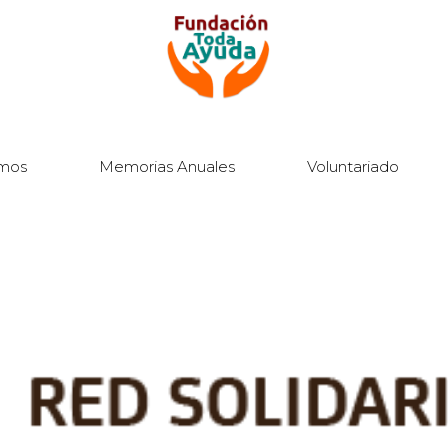
mos
Memorias Anuales
Voluntariado