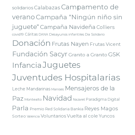
Campamento de
Calabazas
solidarios
verano
Campaña "Ningún niño sin
juguete"
Campaña Navideña
Colliers
Cáritas
covid19
Desayunos infantiles
DANA
Dia Solidario
Donación
Frutas Nayen
Frutas Vicent
Fundación Sacyr
GSK
Granito a Granito
Juguetes
Infancia
Juventudes Hospitalarias
Mensajeros de la
Leche
Mandarinas
Manises
Navidad
Paz
Paradigma Digital
Montealto
Nazaret
Parla
Reyes Magos
Premio
Red Solidaria Bankia
Voluntarios
Vuelta al cole
Yuncos
Sorteo
Valencia