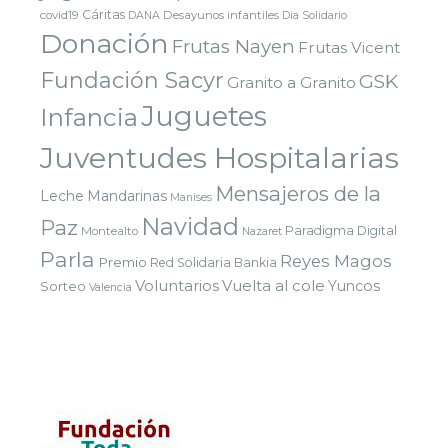
Cáritas
covid19
Desayunos infantiles
DANA
Dia Solidario
Donación
Frutas Nayen
Frutas Vicent
Fundación Sacyr
GSK
Granito a Granito
Juguetes
Infancia
Juventudes Hospitalarias
Mensajeros de la
Leche
Mandarinas
Manises
Navidad
Paz
Paradigma Digital
Montealto
Nazaret
Parla
Reyes Magos
Premio
Red Solidaria Bankia
Voluntarios
Vuelta al cole
Yuncos
Sorteo
Valencia