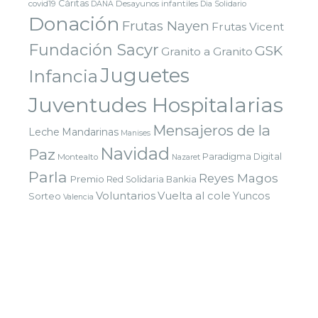
Cáritas
covid19
Desayunos infantiles
DANA
Dia Solidario
Donación
Frutas Nayen
Frutas Vicent
Fundación Sacyr
GSK
Granito a Granito
Juguetes
Infancia
Juventudes Hospitalarias
Mensajeros de la
Leche
Mandarinas
Manises
Navidad
Paz
Paradigma Digital
Montealto
Nazaret
Parla
Reyes Magos
Premio
Red Solidaria Bankia
Voluntarios
Vuelta al cole
Yuncos
Sorteo
Valencia