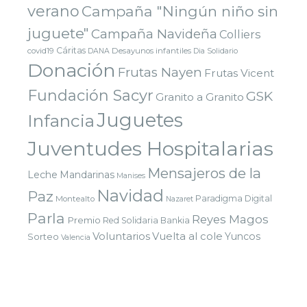
verano
Campaña "Ningún niño sin
juguete"
Campaña Navideña
Colliers
Cáritas
covid19
Desayunos infantiles
DANA
Dia Solidario
Donación
Frutas Nayen
Frutas Vicent
Fundación Sacyr
GSK
Granito a Granito
Juguetes
Infancia
Juventudes Hospitalarias
Mensajeros de la
Leche
Mandarinas
Manises
Navidad
Paz
Paradigma Digital
Montealto
Nazaret
Parla
Reyes Magos
Premio
Red Solidaria Bankia
Voluntarios
Vuelta al cole
Yuncos
Sorteo
Valencia