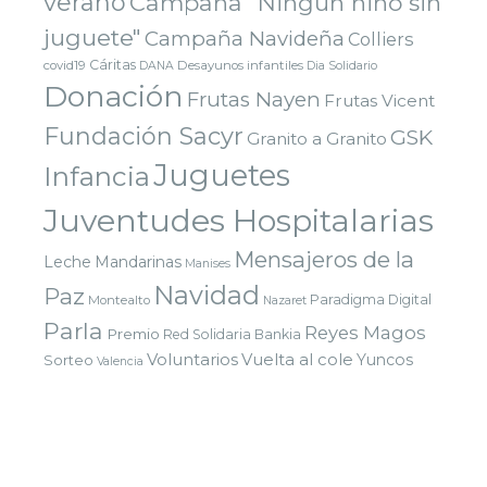
verano
Campaña "Ningún niño sin
juguete"
Campaña Navideña
Colliers
Cáritas
covid19
Desayunos infantiles
DANA
Dia Solidario
Donación
Frutas Nayen
Frutas Vicent
Fundación Sacyr
GSK
Granito a Granito
Juguetes
Infancia
Juventudes Hospitalarias
Mensajeros de la
Leche
Mandarinas
Manises
Navidad
Paz
Paradigma Digital
Montealto
Nazaret
Parla
Reyes Magos
Premio
Red Solidaria Bankia
Voluntarios
Vuelta al cole
Yuncos
Sorteo
Valencia