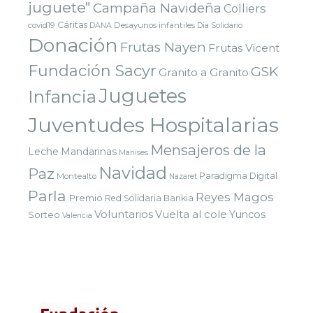
juguete"
Campaña Navideña
Colliers
Cáritas
covid19
Desayunos infantiles
DANA
Dia Solidario
Donación
Frutas Nayen
Frutas Vicent
Fundación Sacyr
GSK
Granito a Granito
Juguetes
Infancia
Juventudes Hospitalarias
Mensajeros de la
Leche
Mandarinas
Manises
Navidad
Paz
Paradigma Digital
Montealto
Nazaret
Parla
Reyes Magos
Premio
Red Solidaria Bankia
Voluntarios
Vuelta al cole
Yuncos
Sorteo
Valencia