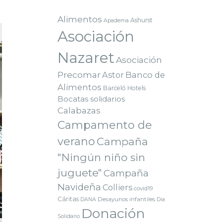
Alimentos
Ashurst
Apadema
Asociación
Nazaret
Asociación
Precomar
Astor
Banco de
Alimentos
Barceló Hotels
Bocatas solidarios
Calabazas
Campamento de
verano
Campaña
"Ningún niño sin
juguete"
Campaña
Navideña
Colliers
covid19
Cáritas
Desayunos infantiles
DANA
Dia
Donación
Solidario