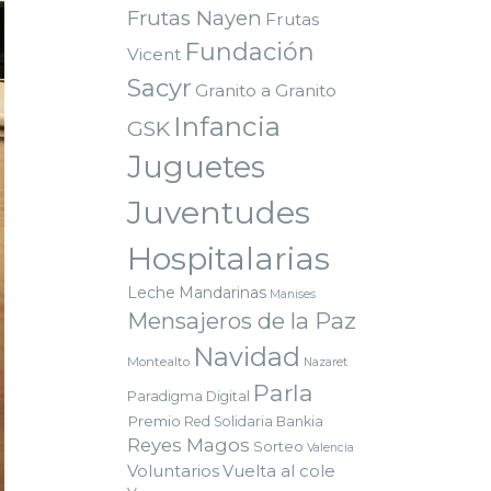
Frutas Nayen
Frutas
Fundación
Vicent
Sacyr
Granito a Granito
Infancia
GSK
Juguetes
Juventudes
Hospitalarias
Leche
Mandarinas
Manises
Mensajeros de la Paz
Navidad
Montealto
Nazaret
Parla
Paradigma Digital
Premio
Red Solidaria Bankia
Reyes Magos
Sorteo
Valencia
Voluntarios
Vuelta al cole