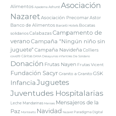
Asociación
Alimentos
Ashurst
Apadema
Nazaret
Asociación Precomar
Astor
Banco de Alimentos
Bocatas
Barceló Hotels
Campamento de
Calabazas
solidarios
verano
Campaña "Ningún niño sin
juguete"
Campaña Navideña
Colliers
Cáritas
covid19
Desayunos infantiles
DANA
Dia Solidario
Donación
Frutas Nayen
Frutas Vicent
Fundación Sacyr
GSK
Granito a Granito
Juguetes
Infancia
Juventudes Hospitalarias
Mensajeros de la
Leche
Mandarinas
Manises
Navidad
Paz
Paradigma Digital
Montealto
Nazaret