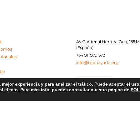
d
Av Cardenal Herrera Oria, 165 
(España)
Somos
+34 911 979 572
 Anuales
info@todaayuda.org
ado
 mejor experiencia y para analizar el tráfico. Puede aceptar el us
 al efecto. Para más info, puedes consultar nuestra página de
POL
al
e Privacidad
de Cookies
© 2026 FUNDACIÓN TODA AYUDA