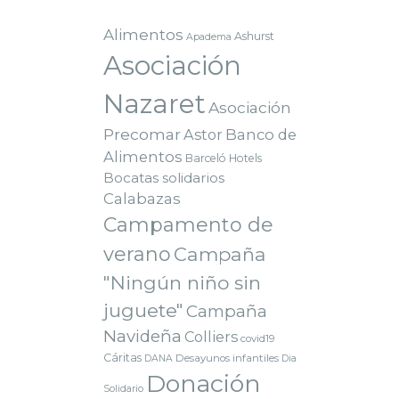
Alimentos
Ashurst
Apadema
Asociación
Nazaret
Asociación
Precomar
Astor
Banco de
Alimentos
Barceló Hotels
Bocatas solidarios
Calabazas
Campamento de
verano
Campaña
"Ningún niño sin
juguete"
Campaña
Navideña
Colliers
covid19
Cáritas
Desayunos infantiles
DANA
Dia
Donación
Solidario