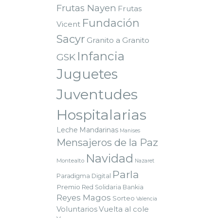
Frutas Nayen
Frutas
Fundación
Vicent
Sacyr
Granito a Granito
Infancia
GSK
Juguetes
Juventudes
Hospitalarias
Leche
Mandarinas
Manises
Mensajeros de la Paz
Navidad
Montealto
Nazaret
Parla
Paradigma Digital
Premio
Red Solidaria Bankia
Reyes Magos
Sorteo
Valencia
Voluntarios
Vuelta al cole