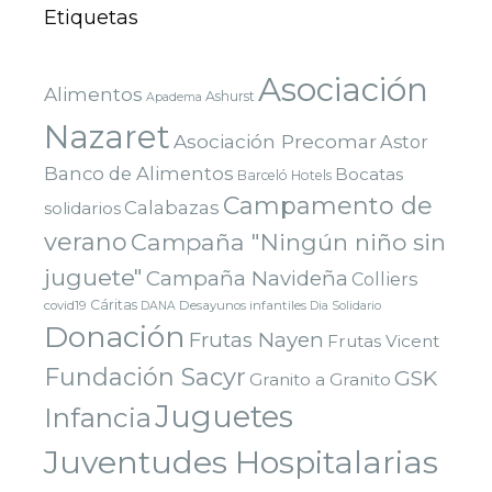
Etiquetas
Asociación
Alimentos
Ashurst
Apadema
Nazaret
Asociación Precomar
Astor
Banco de Alimentos
Bocatas
Barceló Hotels
Campamento de
Calabazas
solidarios
verano
Campaña "Ningún niño sin
juguete"
Campaña Navideña
Colliers
Cáritas
covid19
Desayunos infantiles
DANA
Dia Solidario
Donación
Frutas Nayen
Frutas Vicent
Fundación Sacyr
GSK
Granito a Granito
Juguetes
Infancia
Juventudes Hospitalarias