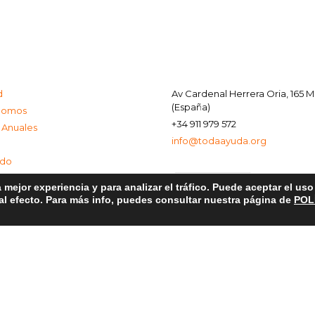
d
Av Cardenal Herrera Oria, 165 
(España)
Somos
+34 911 979 572
 Anuales
info@todaayuda.org
ado
 mejor experiencia y para analizar el tráfico. Puede aceptar el us
 al efecto. Para más info, puedes consultar nuestra página de
POL
al
e Privacidad
de Cookies
© 2026 FUNDACIÓN TODA AYUDA