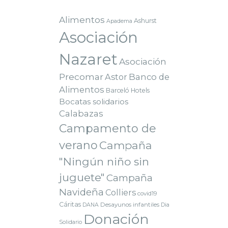
Alimentos
Ashurst
Apadema
Asociación
Nazaret
Asociación
Precomar
Astor
Banco de
Alimentos
Barceló Hotels
Bocatas solidarios
Calabazas
Campamento de
verano
Campaña
"Ningún niño sin
juguete"
Campaña
Navideña
Colliers
covid19
Cáritas
Desayunos infantiles
DANA
Dia
Donación
Solidario