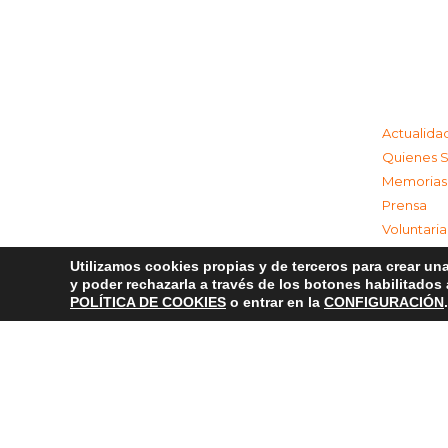
Actualida
Quienes 
Memorias
Prensa
Voluntari
Colabora
Utilizamos cookies propias y de terceros para crear una
Contacta
y poder rechazarla a través de los botones habilitados
Aviso Leg
POLÍTICA DE COOKIES
o entrar en la
CONFIGURACIÓN
.
Política d
Política 