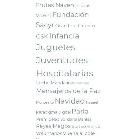
Frutas Nayen
Frutas
Fundación
Vicent
Sacyr
Granito a Granito
Infancia
GSK
Juguetes
Juventudes
Hospitalarias
Leche
Mandarinas
Manises
Mensajeros de la Paz
Navidad
Montealto
Nazaret
Parla
Paradigma Digital
Premio
Red Solidaria Bankia
Reyes Magos
Sorteo
Valencia
Voluntarios
Vuelta al cole