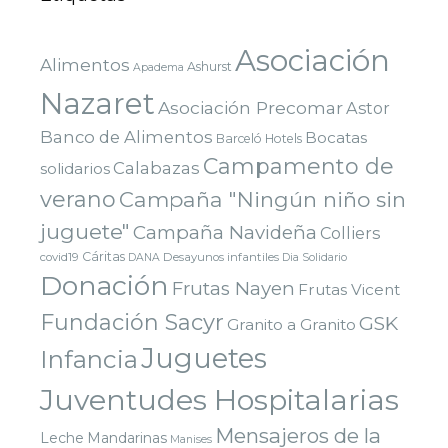
Asociación
Alimentos
Ashurst
Apadema
Nazaret
Asociación Precomar
Astor
Banco de Alimentos
Bocatas
Barceló Hotels
Campamento de
Calabazas
solidarios
verano
Campaña "Ningún niño sin
juguete"
Campaña Navideña
Colliers
Cáritas
covid19
Desayunos infantiles
DANA
Dia Solidario
Donación
Frutas Nayen
Frutas Vicent
Fundación Sacyr
GSK
Granito a Granito
Juguetes
Infancia
Juventudes Hospitalarias
Mensajeros de la
Leche
Mandarinas
Manises