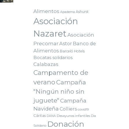
Alimentos
Ashurst
Apadema
Asociación
Nazaret
Asociación
Precomar
Astor
Banco de
Alimentos
Barceló Hotels
Bocatas solidarios
Calabazas
Campamento de
verano
Campaña
"Ningún niño sin
juguete"
Campaña
Navideña
Colliers
covid19
Cáritas
Desayunos infantiles
DANA
Dia
Donación
Solidario