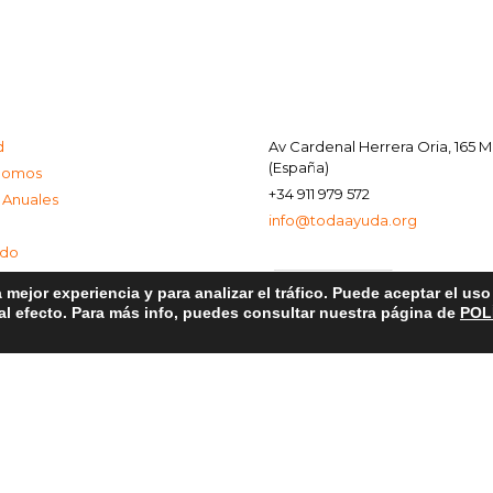
d
Av Cardenal Herrera Oria, 165 
(España)
Somos
+34 911 979 572
 Anuales
info@todaayuda.org
ado
 mejor experiencia y para analizar el tráfico. Puede aceptar el us
 al efecto. Para más info, puedes consultar nuestra página de
POL
al
e Privacidad
de Cookies
© 2026 FUNDACIÓN TODA AYUDA