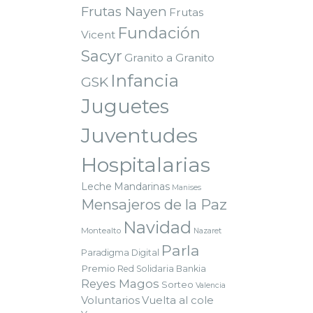
Frutas Nayen
Frutas
Fundación
Vicent
Sacyr
Granito a Granito
Infancia
GSK
Juguetes
Juventudes
Hospitalarias
Leche
Mandarinas
Manises
Mensajeros de la Paz
Navidad
Montealto
Nazaret
Parla
Paradigma Digital
Premio
Red Solidaria Bankia
Reyes Magos
Sorteo
Valencia
Voluntarios
Vuelta al cole